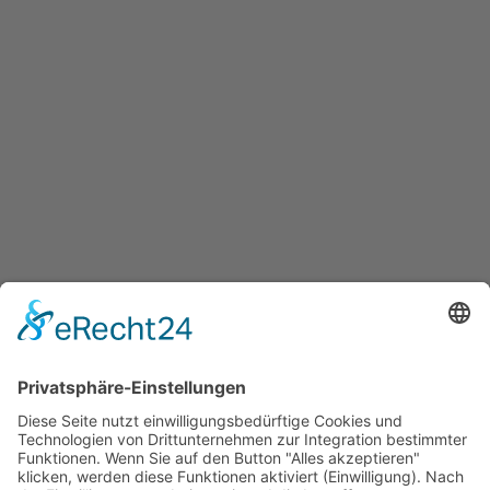
BEITRAG
Naturheilpraxis Heike Heidrich
22. JULI 2023
ALLGEMEINES
,
BEWEGUNG
,
HEILPRAKTIK
,
KREIS OLPE
,