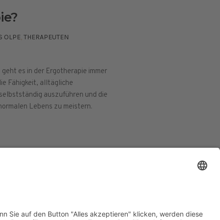
ie?
S OLPE
,
THERAPEUTEN
geht es in der Ergotherapie immer
ie Fähigkeit, alltägliche
elbstständig auszuführen und die
normalen Lebens zu meistern.
ESSUM
DATENSCHUTZERKLÄRUNG