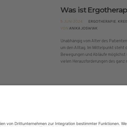
Was ist Ergotherap
9. JUNI 2024
ERGOTHERAPIE
,
KREI
VON
ANIKA JOSWIAK
Unabhängig vom Alter des Patienten 
um den Alltag. Im Mittelpunkt steht d
Bewegungen und Abläufe möglichst s
vielen Herausforderungen des ganz 
elt © 2024
ETHISCHE GRUNDLAGEN
PRESSE
IMPR