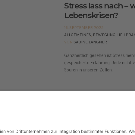
Stress lass nach –
Lebenskrisen?
16. SEPTEMBER 2025
ALLGEMEINES
,
BEWEGUNG
,
HEILPRA
VON
SABINE LANGNER
Ganzheitlich gesehen ist Stress mehr
gespeicherte Erfahrung. Jede nicht v
Spuren in unseren Zellen.
elt © 2024
ETHISCHE GRUNDLAGEN
PRESSE
IMPR