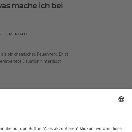
 was mache ich bei
KTIK
,
MENTALES
 als ein chemisches Feuerwerk. Er ist
erarbeitete Situation hinterlässt
ESSUM
DATENSCHUTZERKLÄRUNG