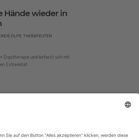
e Hände wieder in
n
KREIS OLPE
,
THERAPEUTEN
er Ergotherapie und befasst sich mit
ren Extremität
ESSUM
DATENSCHUTZERKLÄRUNG