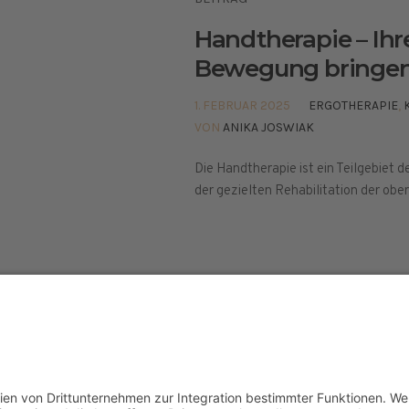
Handtherapie – Ihr
Bewegung bringe
1. FEBRUAR 2025
ERGOTHERAPIE
,
VON
ANIKA JOSWIAK
Die Handtherapie ist ein Teilgebiet d
der gezielten Rehabilitation der obe
elt © 2024
ETHISCHE GRUNDLAGEN
PRESSE
IMPR