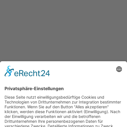
BEITRAG
Berner Sennenhündin Wilma –
Eine Bereicherung für
tiergestützte Intervention
16. JUNI 2023
ERGOTHERAPIE
,
KREIS OLPE
,
THERAPEUTEN