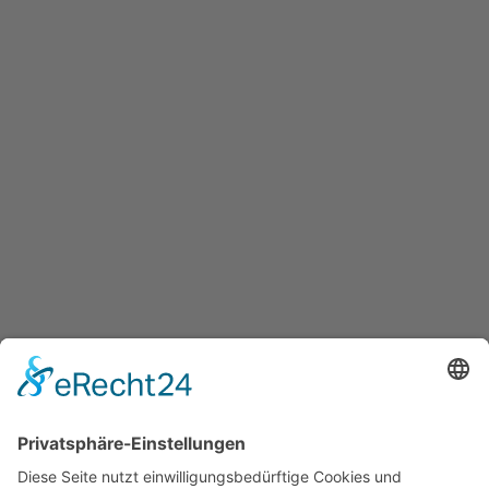
BEITRAG
CoolPoint: Moderne
Kälteanwendung in Lennestadt
& Kirchhundem