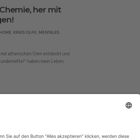
 Chemie, her mit
gen!
HOME
,
KREIS OLPE
,
MENTALES
e mit ätherischen Ölen entdeckt und
 Wundermittel“ haben mein Leben
ESSUM
DATENSCHUTZERKLÄRUNG