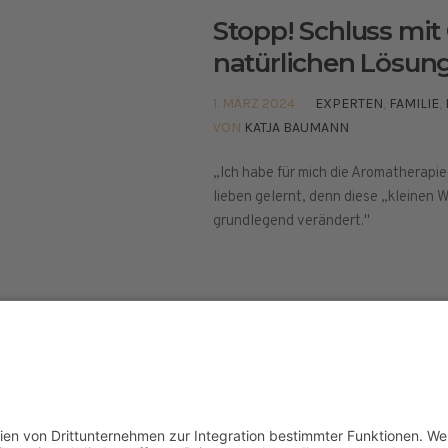
Stopp! Schluss mit
natürlichen Lösun
1. MÄRZ 2024
EXPERTEN
,
FAMILIE
,
VON
KATJA BAUMANN
„Ich habe für mich die Aromatherapi
lieben gelernt, denn diese „kleinen
grundlegend verändert."
elt © 2024
ETHISCHE GRUNDLAGEN
PRESSE
IMPR