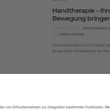
Handtherapie – Ihr
Bewegung bringe
1. FEBRUAR 2025
ERGOTHERAPIE
,
VON
ANIKA JOSWIAK
Die Handtherapie ist ein Teilgebiet d
der gezielten Rehabilitation der obe
elt © 2024
ETHISCHE GRUNDLAGEN
PRESSE
IMPR