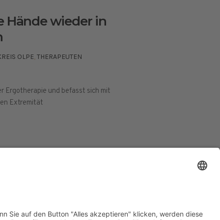
e Hände wieder in
n
KREIS OLPE
,
THERAPEUTEN
er Ergotherapie und befasst sich mit
ren Extremität
ESSUM
DATENSCHUTZERKLÄRUNG