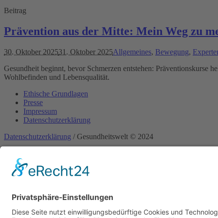
Beitrag
Prävention aus der Mitte: Mein Weg zu m
30. Oktober 2025
31. Oktober 2025
Allgemeines
,
Bewegung
,
Experte
Gesundheit beginnt, bevor Schmerzen entstehen: Präventionskurse hel
Wohlbefinden und Lebensqualität.
Ethische Grundlagen
Presse
Impressum
Datenschutzerklärung
Datenschutzerklärung
/ Gesundheitswelt © 2024