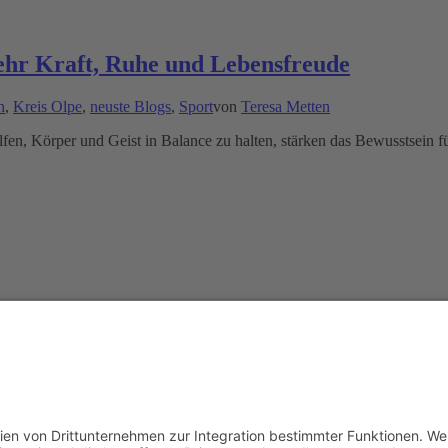
ehr Kraft, Ruhe und Lebensfreude
n
,
Kreis Olpe
,
neuste Blogs
,
Sport
von
Teresa Metten
fen, Körper und Geist in Balance zu halten, stärken das Bewusstsein 