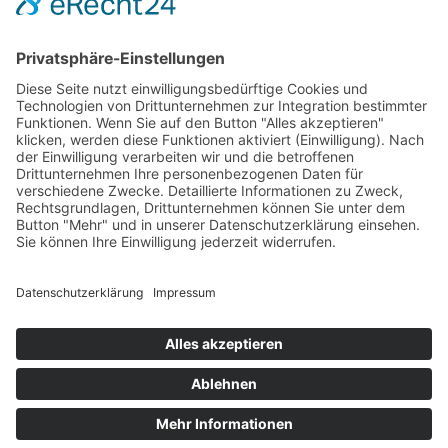
Tiere uns helfen, gesund zu
bleiben
15. OKTOBER 2024
ALLGEMEINES
,
ERGOTHERAPIE
,
FAMILIE
,
KREIS OLPE
,
THERAPEUTEN
VON
JANA STRUWE
Oft wird in der tiergestützten Intervention besonders auf
Hunde gesetzt, deren Wirkung und Können durch zahlreiche
Studien gut belegt sind. Doch auch andere Tiere, wie Schafe
oder Hühner können wertvolle Aufgaben übernehmen.
ETHISCHE GRUNDLAGEN
PRESSE
IMPRESSUM
DATENSCHUTZERKLÄRUNG
Datenschutzerklärung
/ Gesundheitswelt © 2024