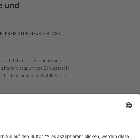
e und
EN
,
KREIS OLPE
,
NEUSTE BLOGS
,
n entstehen: Präventionskurse
zu halten, stärken das Bewusstsein
 fördern langfristig Wohlbefinden
ESSUM
DATENSCHUTZERKLÄRUNG