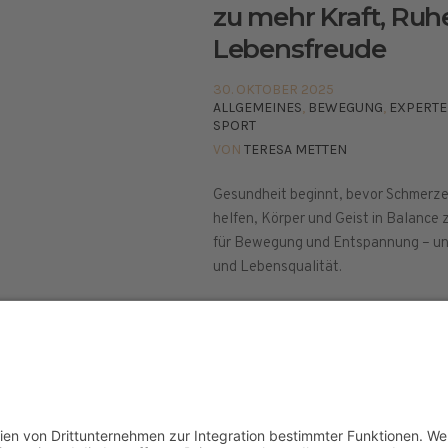
zu mehr Kraft, Ruh
Lebensfreude
30. OKTOBER 2025
ALLGEMEINES
,
BEWEGUNG
,
EXPERT
SPORT
VON
TERESA METTEN
Gesundheit beginnt, bevor Schmerze
helfen, Körper und Geist in Balance 
für Bewegung und Entspannung – und
und Lebensqualität.
elt © 2024
ETHISCHE GRUNDLAGEN
PRESSE
IMPR