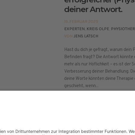
deiner Antwort.
19. FEBRUAR 2025
EXPERTEN
,
KREIS OLPE
,
PHYSIOTHER
VON
JENS LATSCH
Hast du dich je gefragt, warum dein
Befinden fragt? Die Antwort könnte 
mehr als nur Höflichkeit – es ist der
Verbesserung deiner Behandlung. Die 
deine Worte könnten deine Therapie
geschieht, wenn...
elt © 2024
ETHISCHE GRUNDLAGEN
PRESSE
IMPR