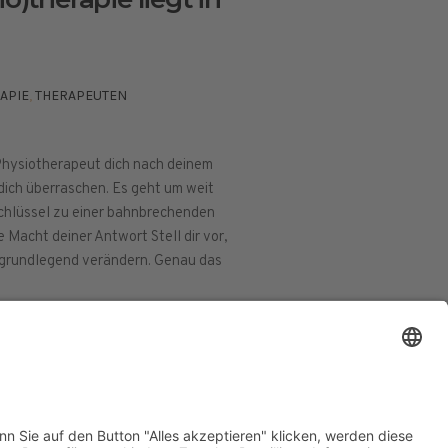
APIE
,
THERAPEUTEN
 Physiotherapeut dich nach deinem
dich überraschen. Es geht um weit
 Schlüssel zu einer bahnbrechenden
Macht deiner Antwort Stell dir vor,
 grundlegend verändern. Genau das
ESSUM
DATENSCHUTZERKLÄRUNG