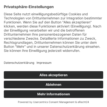
Warum Abschiedsrituale
wichtiger sind, als wir denken
23. MAI 2025
ALLGEMEINES
,
EXPERTEN
,
HOME
,
MENTALES
,
NEUSTE BLOGS
VON
MANUEL KAISER
Wenn wir einen Verlust erleiden, trauern wir nicht nur um einen
Menschen – wir trauern auch um gemeinsame Erlebnisse,
Routinen, Zukunftspläne und um ein Stück unserer eigenen
Identität.
ETHISCHE GRUNDLAGEN
PRESSE
IMPRESSUM
DATENSCHUTZERKLÄRUNG
Datenschutzerklärung
/ Gesundheitswelt © 2024