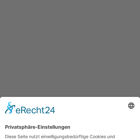
BEITRAG
CoolPoint: Moderne
Kälteanwendung in Lennestadt
& Kirchhundem