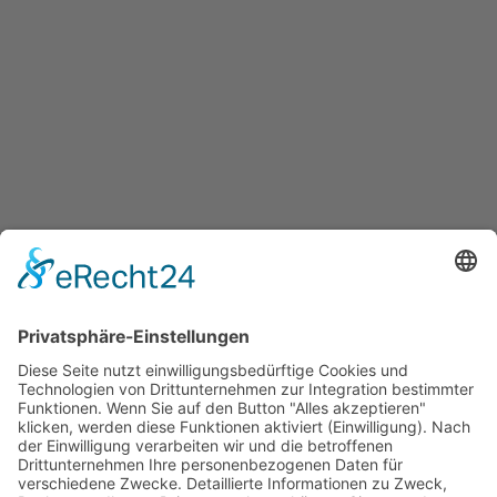
BEITRAG
Ganzheitliche
Hebammenbetreuung
31. JULI 2023
EXPERTEN
,
FAMILIE
,
KREIS OLPE
VON
ANGELIKA WEIMANN