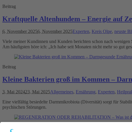
Beitrag
Kraftquelle Altenhundem – Energie auf Z
6. November 2025
6. November 2025
Experten
,
Kreis Olpe
,
neuste B
Viele meiner Kundinnen und Kunden berichten schon nach wenigen 
Am häufigsten höre ich: „Ich habe seit Monaten nicht mehr so gut ges
Beitrag
Kleine Bakterien groß im Kommen – Dar
3. Mai 2024
23. Mai 2025
Allgemeines
,
Ernährung
,
Experten
,
Heilpra
Eine vielfältig besiedelte Darmmikrobiota (Diversität) sorgt für Stab
psychischen Störungen.
Beitrag