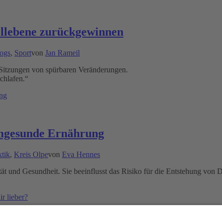
ellebene zurückgewinnen
logs
,
Sport
von
Jan Rameil
Sitzungen von spürbaren Veränderungen.
chlafen.“
mgesunde Ernährung
ktik
,
Kreis Olpe
von
Eva Hennes
ilität und Gesundheit. Sie beeinflusst das Risiko für die Entstehung vo