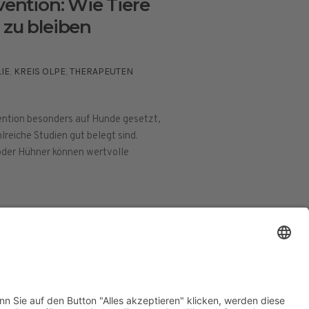
vention: Wie Tiere
 zu bleiben
IE
,
KREIS OLPE
,
THERAPEUTEN
vention besonders auf Hunde gesetzt,
reiche Studien gut belegt sind.
oder Hühner können wertvolle
ESSUM
DATENSCHUTZERKLÄRUNG