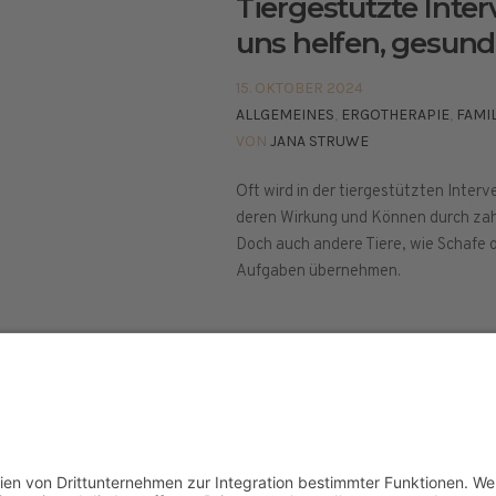
Tiergestützte Inter
uns helfen, gesund
15. OKTOBER 2024
ALLGEMEINES
,
ERGOTHERAPIE
,
FAMIL
VON
JANA STRUWE
Oft wird in der tiergestützten Inter
deren Wirkung und Können durch zahl
Doch auch andere Tiere, wie Schafe 
Aufgaben übernehmen.
elt © 2024
ETHISCHE GRUNDLAGEN
PRESSE
IMPR