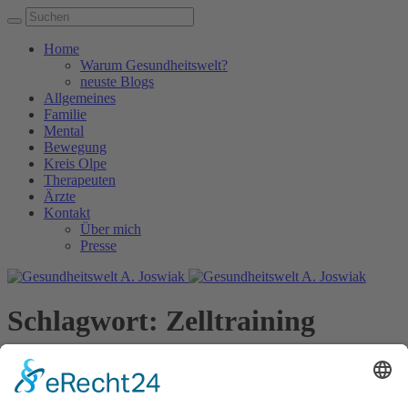
Home
Warum Gesundheitswelt?
neuste Blogs
Allgemeines
Familie
Mental
Bewegung
Kreis Olpe
Therapeuten
Ärzte
Kontakt
Über mich
Presse
Schlagwort:
Zelltraining
Home
/
Zelltraining