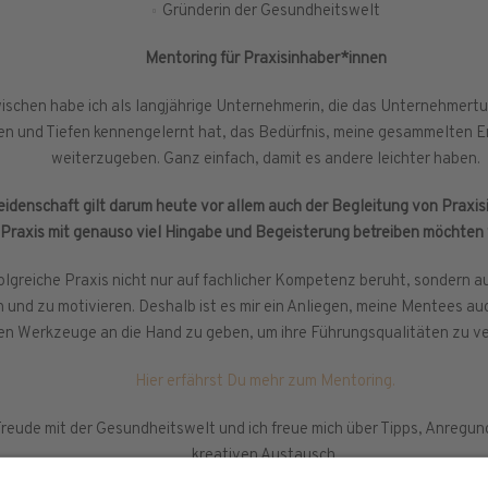
Gründerin der Gesundheitswelt
Mentoring für Praxisinhaber*innen
ischen habe ich als langjährige Unternehmerin, die das Unternehmertu
n und Tiefen kennengelernt hat, das Bedürfnis, meine gesammelten 
weiterzugeben. Ganz einfach, damit es andere leichter haben.
idenschaft gilt darum heute vor allem auch der Begleitung von Praxi
e Praxis mit genauso viel Hingabe und Begeisterung betreiben möchten w
folgreiche Praxis nicht nur auf fachlicher Kompetenz beruht, sondern au
en und zu motivieren. Deshalb ist es mir ein Anliegen, meine Mentees au
en Werkzeuge an die Hand zu geben, um ihre Führungsqualitäten zu v
Hier erfährst Du mehr zum Mentoring.
Freude mit der Gesundheitswelt und ich freue mich über Tipps, Anregun
kreativen Austausch.