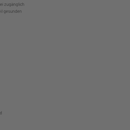
rei zugänglich
weil gesunden
nd