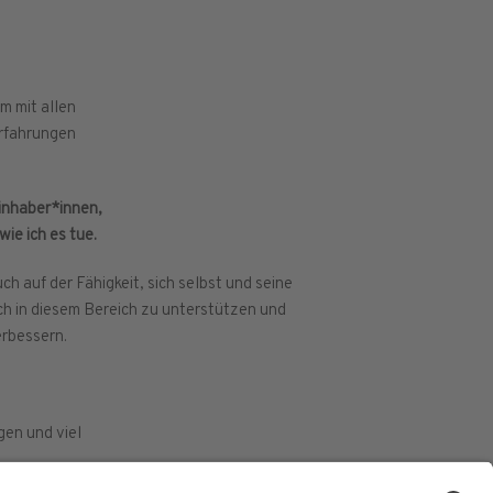
m mit allen
Erfahrungen
sinhaber*innen,
ie ich es tue.
ch auf der Fähigkeit, sich selbst und seine
ch in diesem Bereich zu unterstützen und
erbessern.
gen und viel