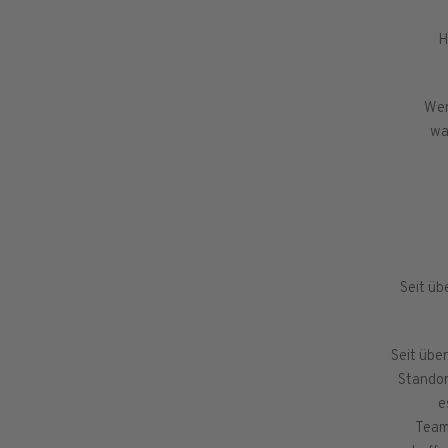
H
Wen
wa
Seit ü
Seit übe
Standor
e
Teamk