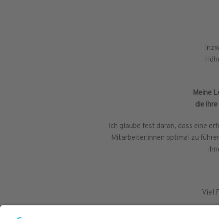
Inzw
Höhe
Meine Le
die ihr
Ich glaube fest daran, dass eine er
Mitarbeiter:innen optimal zu führ
ihn
Viel 