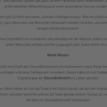
n. Und natürlich spüren das auch unsere Patienten und Patientinnen, 
professionellen Behandlung auch einen besonderen Service verdie
mich gibt es nicht den einen, ultimativ richtigen Ansatz. Was mir jedoch 
ist, dass Menschen wie Menschen behandelt werden möchten, und alle
riesigen Unterschied macht.
ma Gesundheit ist so komplex und vielseitig wie der Mensch selbst und s
jeden Menschen einfach und frei zugänglich sein. Dafür stehe ich e
Meine Mission:
öchte ernsthaft das Gesundheitswesen revolutionieren, neue Wege de
nschlagen und neue Denkweisen verankern. Darum habe ich nun flanki
Ergotherapie die
Gesundheitswelt
ins Leben gerufen.
ei Jahre ziehen wir uns als Team in ein Hotel zurück, um aus der Vogel
hten, wo jede:r einzelne und wir als Team gerade stehen. Daraus ist v
die Idee zur Gesundheitswelt entstanden.