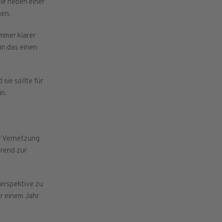
die neben einer
nen.
immer klarer
in das einen
ie sollte für
in.
r Vernetzung
erend zur
perspektive zu
or einem Jahr