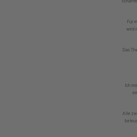
schaffe
Für 
wird 
Das The
Ich m
ei
Alle zw
beleuc