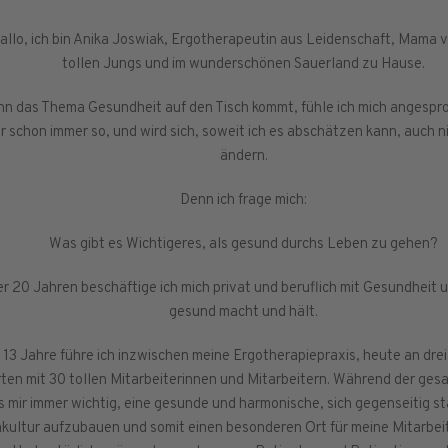
allo, ich bin Anika Joswiak, Ergotherapeutin aus Leidenschaft, Mama 
tollen Jungs und im wunderschönen Sauerland zu Hause.
n das Thema Gesundheit auf den Tisch kommt, fühle ich mich angespr
r schon immer so, und wird sich, soweit ich es abschätzen kann, auch n
ändern.
Denn ich frage mich:
Was gibt es Wichtigeres, als gesund durchs Leben zu gehen?
ber 20 Jahren beschäftige ich mich privat und beruflich mit Gesundheit 
gesund macht und hält.
r 13 Jahre führe ich inzwischen meine Ergotherapiepraxis, heute an dr
ten mit 30 tollen Mitarbeiterinnen und Mitarbeitern. Während der ges
s mir immer wichtig, eine gesunde und harmonische, sich gegenseitig s
ultur aufzubauen und somit einen besonderen Ort für meine Mitarbei