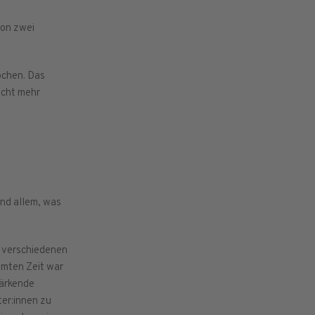
von zwei
ochen. Das
icht mehr
und allem, was
ei verschiedenen
amten Zeit war
tärkende
ter:innen zu