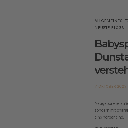
ALLGEMEINES
E
,
NEUSTE BLOGS
Babys
Dunsta
verste
7. OKTOBER 2025
Neugeborene äußer
sondern mit chara
eins hörbar sind.