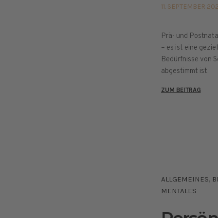
11. SEPTEMBER 20
Prä- und Postnata
– es ist eine gezi
Bedürfnisse von 
abgestimmt ist.
ZUM BEITRAG
ALLGEMEINES
B
,
MENTALES