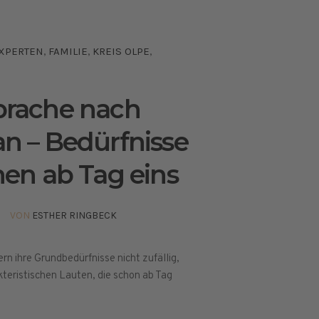
XPERTEN
FAMILIE
KREIS OLPE
,
,
,
prache nach
n – Bedürfnisse
hen ab Tag eins
VON
ESTHER RINGBECK
n ihre Grundbedürfnisse nicht zufällig,
kteristischen Lauten, die schon ab Tag