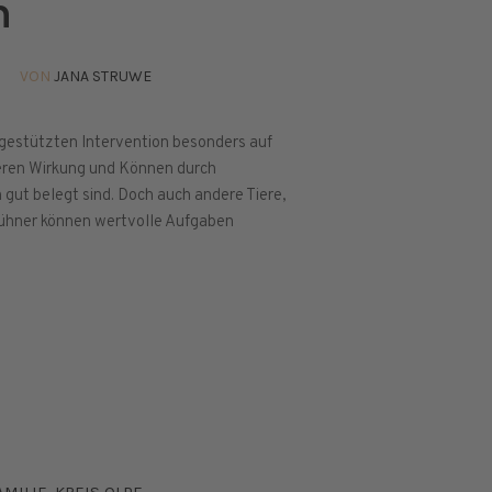
n
VON
JANA STRUWE
ergestützten Intervention besonders auf
eren Wirkung und Können durch
 gut belegt sind. Doch auch andere Tiere,
ühner können wertvolle Aufgaben