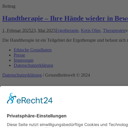
Beitrag
Handtherapie – Ihre Hände wieder in Bew
1. Februar 2025
23. Mai 2025
Ergotherapie
,
Kreis Olpe
,
Therapeuten
v
Die Handtherapie ist ein Teilgebiet der Ergotherapie und befasst sich 
Ethische Grundlagen
Presse
Impressum
Datenschutzerklärung
Datenschutzerklärung
/ Gesundheitswelt © 2024