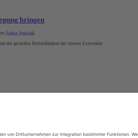
egung bringen
on
Anika Joswiak
mit der gezielten Rehabilitation der oberen Extremität