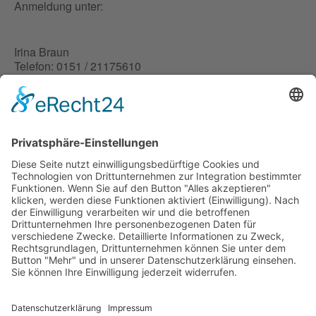
Anmeldung unter:
Irina Braun
Telefon: 0151 / 21175610
Link:
https://www.fyndery.de/lennestadt/kurs/17286/step-
aerobic-in-lennestadt-bilstein/?ref=15414
VORHERIGER EVENT
Workshop Yoga meets Oils für Kids ab 10
NÄCHSTER EVENT
NEUERÖFFNUNG KraftOrt