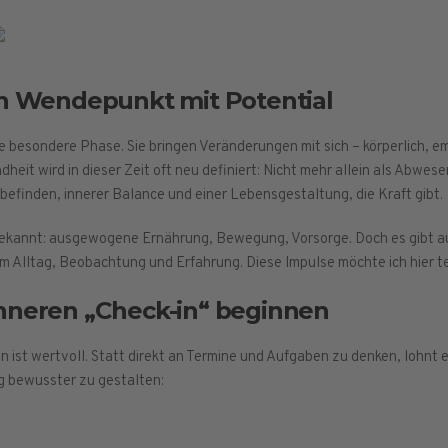
in Wendepunkt mit Potential
 besondere Phase. Sie bringen Veränderungen mit sich – körperlich, em
heit wird in dieser Zeit oft neu definiert: Nicht mehr allein als Abwes
finden, innerer Balance und einer Lebensgestaltung, die Kraft gibt.
ekannt: ausgewogene Ernährung, Bewegung, Vorsorge. Doch es gibt au
 Alltag, Beobachtung und Erfahrung. Diese Impulse möchte ich hier te
nneren „Check-in“ beginnen
st wertvoll. Statt direkt an Termine und Aufgaben zu denken, lohnt es
ag bewusster zu gestalten: