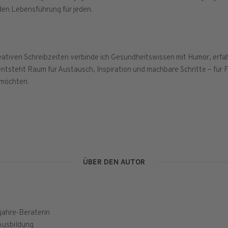
den Lebensführung für jeden.
eativen Schreibzeiten verbinde ich Gesundheitswissen mit Humor, erf
entsteht Raum für Austausch, Inspiration und machbare Schritte – für 
 möchten.
ÜBER DEN AUTOR
ljahre-Beraterin
Ausbildung