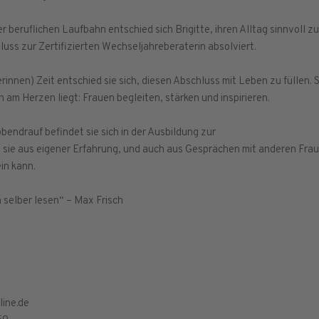
 beruflichen Laufbahn entschied sich Brigitte, ihren Alltag sinnvoll z
luss zur Zertifizierten Wechseljahreberaterin absolviert.
nerinnen) Zeit entschied sie sich, diesen Abschluss mit Leben zu füllen.
ch am Herzen liegt: Frauen begleiten, stärken und inspirieren.
endrauf befindet sie sich in der Ausbildung zur
 sie aus eigener Erfahrung, und auch aus Gesprächen mit anderen Frau
in kann.
h selber lesen“ – Max Frisch
line.de