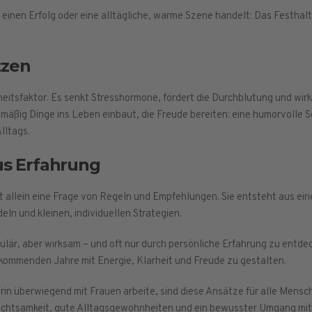
, einen Erfolg oder eine alltägliche, warme Szene handelt: Das Festha
tzen
eitsfaktor. Es senkt Stresshormone, fördert die Durchblutung und wir
lmäßig Dinge ins Leben einbaut, die Freude bereiten: eine humorvolle S
lltags.
us Erfahrung
ht allein eine Frage von Regeln und Empfehlungen. Sie entsteht aus 
 und kleinen, individuellen Strategien.
ulär, aber wirksam – und oft nur durch persönliche Erfahrung zu entdeck
e kommenden Jahre mit Energie, Klarheit und Freude zu gestalten.
in überwiegend mit Frauen arbeite, sind diese Ansätze für alle Mensc
chtsamkeit, gute Alltagsgewohnheiten und ein bewusster Umgang mit s