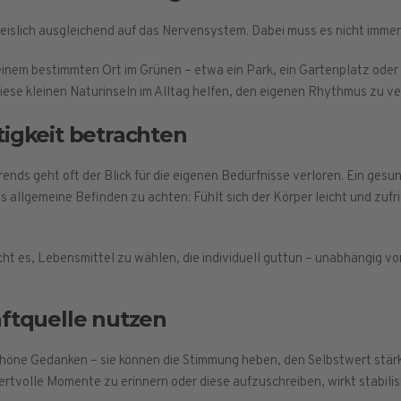
eislich ausgleichend auf das Nervensystem. Dabei muss es nicht imme
inem bestimmten Ort im Grünen – etwa ein Park, ein Gartenplatz oder
iese kleinen Naturinseln im Alltag helfen, den eigenen Rhythmus zu 
igkeit betrachten
rends geht oft der Blick für die eigenen Bedürfnisse verloren. Ein gesu
as allgemeine Befinden zu achten: Fühlt sich der Körper leicht und zuf
t es, Lebensmittel zu wählen, die individuell guttun – unabhängig v
aftquelle nutzen
chöne Gedanken – sie können die Stimmung heben, den Selbstwert stärk
rtvolle Momente zu erinnern oder diese aufzuschreiben, wirkt stabilis