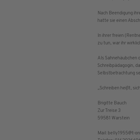
Nach Beendigung ihrer
hatte sie einen Absch
In ihrer freien (Rent
zu tun, war ihr wirkli
Als Sahnehäubchen ob
Schreibpädagogin, da
Selbstbetrachtung se
„Schreiben heißt, sic
Brigitte Bauch
Zur Treise 3
59581 Warstein
Mail: belly1955@t-on