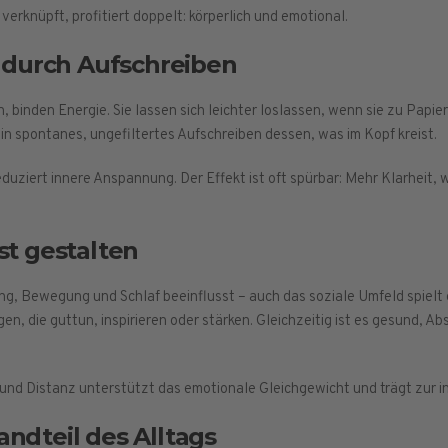
rknüpft, profitiert doppelt: körperlich und emotional.
 durch Aufschreiben
, binden Energie. Sie lassen sich leichter loslassen, wenn sie zu Papi
in spontanes, ungefiltertes Aufschreiben dessen, was im Kopf kreist.
duziert innere Anspannung. Der Effekt ist oft spürbar: Mehr Klarheit, 
t gestalten
g, Bewegung und Schlaf beeinflusst – auch das soziale Umfeld spielt e
n, die guttun, inspirieren oder stärken. Gleichzeitig ist es gesund, A
nd Distanz unterstützt das emotionale Gleichgewicht und trägt zur i
andteil des Alltags