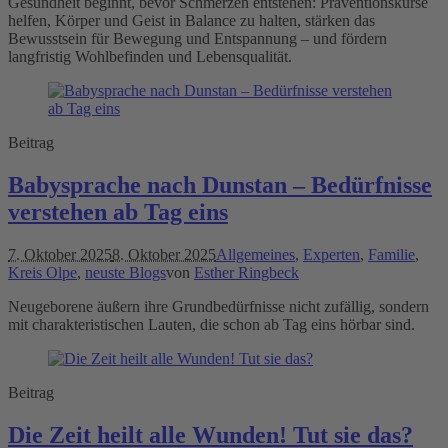
Gesundheit beginnt, bevor Schmerzen entstehen: Präventionskurse
helfen, Körper und Geist in Balance zu halten, stärken das
Bewusstsein für Bewegung und Entspannung – und fördern
langfristig Wohlbefinden und Lebensqualität.
Beitrag
Babysprache nach Dunstan – Bedürfnisse
verstehen ab Tag eins
7. Oktober 2025
8. Oktober 2025
Allgemeines
,
Experten
,
Familie
,
Kreis Olpe
,
neuste Blogs
von
Esther Ringbeck
Neugeborene äußern ihre Grundbedürfnisse nicht zufällig, sondern
mit charakteristischen Lauten, die schon ab Tag eins hörbar sind.
Beitrag
Die Zeit heilt alle Wunden! Tut sie das?