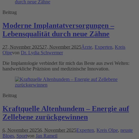
Beitrag
Moderne Implantatversorgungen –
Lebensqualität durch neue Zähne
27. November 2025
27. November 2025
Ärzte
,
Experten
,
Kreis
Olpe
von
Dr. Lydia Schwermer
Die Implantologie verbindet für mich das Beste aus zwei Welten:
handwerkliche Präzision und medizinische Innovation.
Beitrag
Kraftquelle Altenhundem – Energie auf
Zellebene zurückgewinnen
6. November 2025
6. November 2025
Experten
,
Kreis Olpe
,
neuste
Blogs
,
Sport
von
Jan Rameil