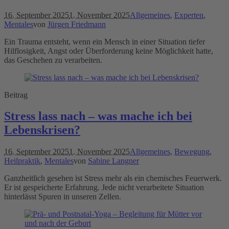
16. September 2025
1. November 2025
Allgemeines
,
Experten
,
Mentales
von
Jürgen Friedmann
Ein Trauma entsteht, wenn ein Mensch in einer Situation tiefer
Hilflosigkeit, Angst oder Überforderung keine Möglichkeit hatte,
das Geschehen zu verarbeiten.
Beitrag
Stress lass nach – was mache ich bei
Lebenskrisen?
16. September 2025
1. November 2025
Allgemeines
,
Bewegung
,
Heilpraktik
,
Mentales
von
Sabine Langner
Ganzheitlich gesehen ist Stress mehr als ein chemisches Feuerwerk.
Er ist gespeicherte Erfahrung. Jede nicht verarbeitete Situation
hinterlässt Spuren in unseren Zellen.