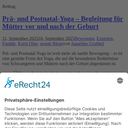
Beitrag
Prä- und Postnatal-Yoga – Begleitung für
Mütter vor und nach der Geburt
11. September 2025
16. September 2025
Bewegung
,
Experten
,
Familie
,
Kreis Olpe
,
neuste Blogs
von
Jaqueline Grobbel
Prä- und Postnatal-Yoga ist weit mehr als sanfte Bewegung – es ist
eine gezielte Form des Yoga, die auf die besonderen Bedürfnisse
von Schwangeren und Müttern nach der Geburt abgestimmt ist.
Beitrag
Gesundheit in der Lebensmitte – Impulse,
die nicht im Standardratgeber stehen
13. August 2025
13. August 2025
Allgemeines
,
Experten
,
neuste
Blogs
von
Brigitte Bauch