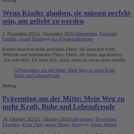
Beitrag
Wenn Kinder glauben, sie müssen perfekt
sein, um geliebt zu werden
1. November 2025
1. November 2025
Allgemeines
,
Experten
,
Familie
,
neuste Blogs
von
Kai Kleinehollenhorst
Kinder brauchen keine perfekten Eltern. Sie brauchen echte,
fühlende und mitfühlende Eltern. Eltern, die ihnen signalisieren:
„Ich sehe dich. Ich liebe dich. Auch wenn du etwas nicht schaffst.
Beitrag
Prävention aus der Mitte: Mein Weg zu
mehr Kraft, Ruhe und Lebensfreude
30. Oktober 2025
31. Oktober 2025
Allgemeines
,
Bewegung
,
Experten
,
Kreis Olpe
,
neuste Blogs
,
Sport
von
Teresa Metten