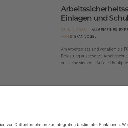
Arbeitssicherheits
Einlagen und Schu
23. JUNI 2023
ALLGEMEINES
,
EXP
VON
STEFAN VOGEL
Am Arbeitsplatz sind vor allem die F
Belastung ausgesetzt. Arbeitsschutz 
auch eine sinnvolle Art der Unfallprä
elt © 2024
ETHISCHE GRUNDLAGEN
PRESSE
IMPR