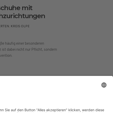
schuhe mit
hzurichtungen
ERTEN
,
KREIS OLPE
üße häufig einer besonderen
ist dabei nicht nur Pflicht, sondern
vention.
ESSUM
DATENSCHUTZERKLÄRUNG