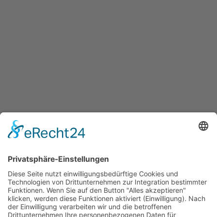
BEITRAG
Stopp! Schluss mit Chemie, her
mit natürlichen Lösungen!
1. MÄRZ 2024
EXPERTEN
,
FAMILIE
,
HOME
,
KREIS OLPE
,
MENTALES