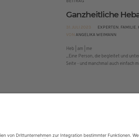
BEITRAG
Ganzheitliche He
31. JULI 2023
EXPERTEN
,
FAMILIE
,
VON
ANGELIKA WEIMANN
Heb | am | me
,,Eine Person, die begleitet und unte
Seite - und manchmal auch einfach m
elt © 2024
ETHISCHE GRUNDLAGEN
PRESSE
IMPR