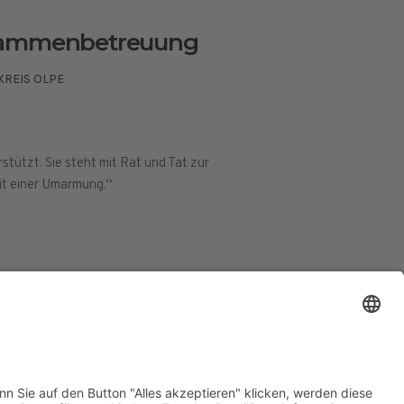
bammenbetreuung
KREIS OLPE
rstützt. Sie steht mit Rat und Tat zur
it einer Umarmung.‘‘
ESSUM
DATENSCHUTZERKLÄRUNG