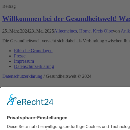
Beitrag
Willkommen bei der Gesundheitswelt! Was w
25. März 2024
23. Mai 2025
Allgemeines
,
Home
,
Kreis Olpe
von
Anik
Die Gesundheitswelt versteht sich dabei als Verbindung zwischen I
Ethische Grundlagen
Presse
Impressum
Datenschutzerklärung
Datenschutzerklärung
/ Gesundheitswelt © 2024