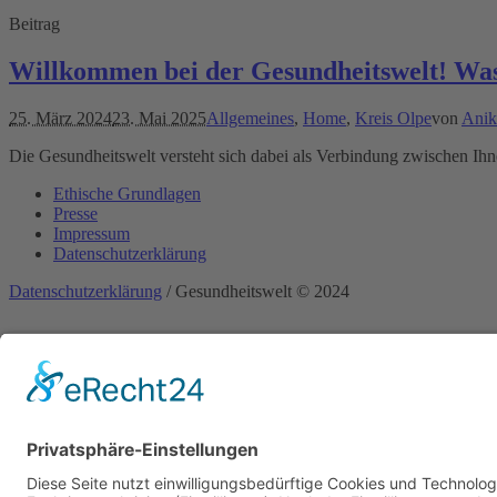
Beitrag
Willkommen bei der Gesundheitswelt! Was w
25. März 2024
23. Mai 2025
Allgemeines
,
Home
,
Kreis Olpe
von
Anik
Die Gesundheitswelt versteht sich dabei als Verbindung zwischen I
Ethische Grundlagen
Presse
Impressum
Datenschutzerklärung
Datenschutzerklärung
/ Gesundheitswelt © 2024