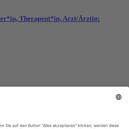
er*in, Therapeut*in, Arzt/Ärztin: