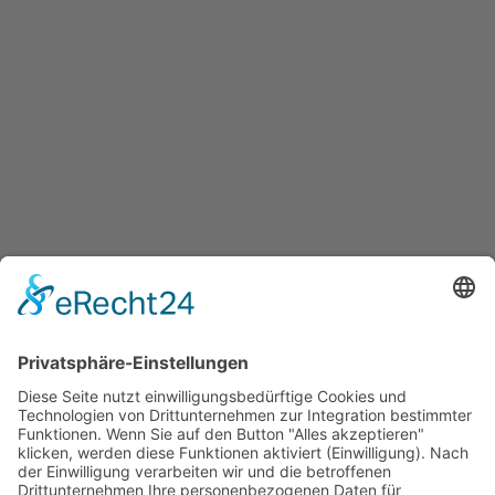
BEITRAG
Ganzheitliche
Hebammenbetreuung
31. JULI 2023
EXPERTEN
,
FAMILIE
,
KREIS OLPE
VON
ANGELIKA WEIMANN