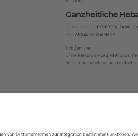
BEITRAG
Ganzheitliche He
31. JULI 2023
EXPERTEN
,
FAMILIE
,
VON
ANGELIKA WEIMANN
Heb | am | me
,,Eine Person, die begleitet und unte
Seite - und manchmal auch einfach m
elt © 2024
ETHISCHE GRUNDLAGEN
PRESSE
IMPR