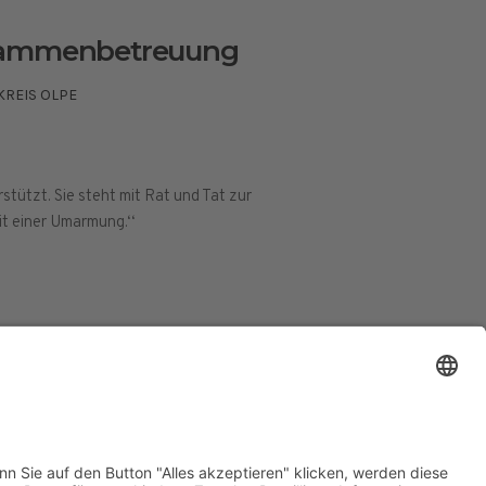
bammenbetreuung
KREIS OLPE
rstützt. Sie steht mit Rat und Tat zur
it einer Umarmung.‘‘
ESSUM
DATENSCHUTZERKLÄRUNG