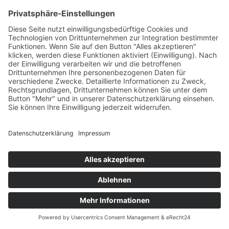
Beitrag
Die Quelle der Gesundheit: Wasser
30. Juni 2024
23. Mai 2025
Ernährung
,
Kreis Olpe
von
Anika
Joswiak
Wasser ist die Quelle des Lebens. Es ist nicht nur eine essenzielle
Komponente unseres Körpers, sondern spielt auch eine
entscheidende Rolle für unsere Gesundheit und unser
Wohlbefinden.
Ethische Grundlagen
Presse
Impressum
Datenschutzerklärung
Datenschutzerklärung
/ Gesundheitswelt © 2024