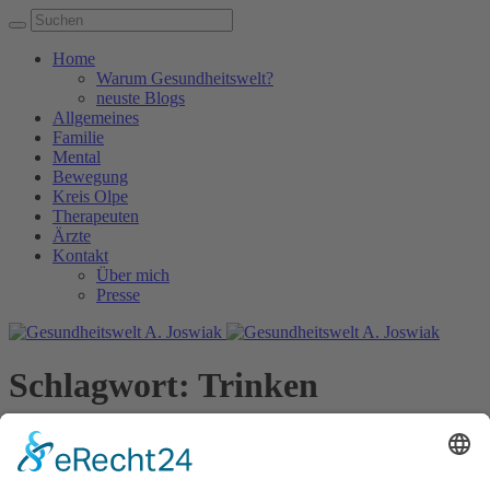
Home
Warum Gesundheitswelt?
neuste Blogs
Allgemeines
Familie
Mental
Bewegung
Kreis Olpe
Therapeuten
Ärzte
Kontakt
Über mich
Presse
Schlagwort:
Trinken
Home
/
Trinken