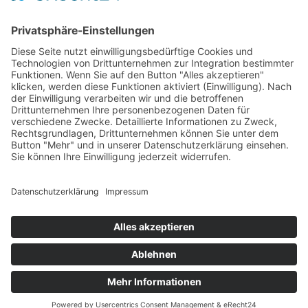
Growth Mindset bei Kindern:
Warum Scheitern der Schlüssel
zum Erfolg ist
28. JULI 2023
FAMILIE
,
KREIS OLPE
,
MENTALES
VON
KAI KLEINEHOLLENHORST
Ein Growth Mindset bei Kindern hat viele Vorteile. Es hilft ihnen,
Selbstvertrauen aufzubauen und ihre Fähigkeiten zu erweitern.
Sie sind bereit, neue Herausforderungen anzunehmen und sich
weiterzuentwickeln.
ETHISCHE GRUNDLAGEN
PRESSE
IMPRESSUM
DATENSCHUTZERKLÄRUNG
Datenschutzerklärung
/ Gesundheitswelt © 2024