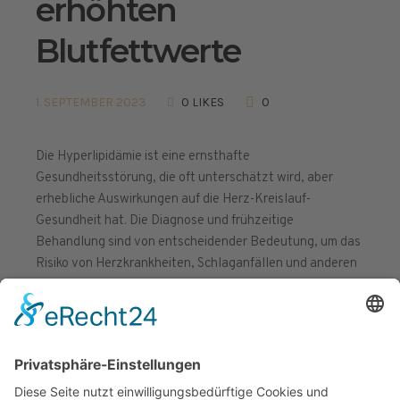
erhöhten
Blutfettwerte
1. SEPTEMBER 2023
0 LIKES
0
Die Hyperlipidämie ist eine ernsthafte
Gesundheitsstörung, die oft unterschätzt wird, aber
erhebliche Auswirkungen auf die Herz-Kreislauf-
Gesundheit hat. Die Diagnose und frühzeitige
Behandlung sind von entscheidender Bedeutung, um das
Risiko von Herzkrankheiten, Schlaganfällen und anderen
Komplikationen zu minimieren.
ZUM BEITRAG