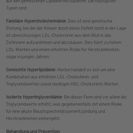
auf den gemessenen Lipidwerten basieren. Die häufigsten
Typen sind:
Familiäre Hypercholesterinämie
: Dies ist eine genetische
Störung, bei der der Körper durch einen Defekt nicht in der Lage
ist überschüssiges LDL-Cholesterin aus dem Blut in das
Zellinnere aufzunehmen und abzubauen. Dies führt zu hohen
LDL-Werten und einem erhöhten Risiko für Herzkrankheiten,
sogar in jungen Jahren.
Gemischte Hyperlipidämie
: Hierbei handelt es sich um eine
Kombination aus erhöhten LDL-Cholesterin- und
Triglyceridwerten sowie niedrigen HDL-Cholesterin-Werten.
Isolierte Hypertriglyceridämie
: Bei dieser Form sind vor allem die
Triglyceridwerte erhöht, was gegebenenfalls mit einem Risiko
für eine akute Bauchspeicheldrüsenentzündung und
Herzkrankheiten einhergeht.
Behandlung und Prävention: