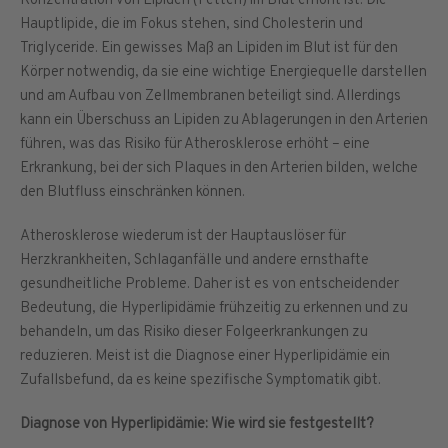
Konzentration von Lipiden (Fetten) im Blut erhöht ist. Die
Hauptlipide, die im Fokus stehen, sind Cholesterin und
Triglyceride. Ein gewisses Maß an Lipiden im Blut ist für den
Körper notwendig, da sie eine wichtige Energiequelle darstellen
und am Aufbau von Zellmembranen beteiligt sind. Allerdings
kann ein Überschuss an Lipiden zu Ablagerungen in den Arterien
führen, was das Risiko für Atherosklerose erhöht – eine
Erkrankung, bei der sich Plaques in den Arterien bilden, welche
den Blutfluss einschränken können.
Atherosklerose wiederum ist der Hauptauslöser für
Herzkrankheiten, Schlaganfälle und andere ernsthafte
gesundheitliche Probleme. Daher ist es von entscheidender
Bedeutung, die Hyperlipidämie frühzeitig zu erkennen und zu
behandeln, um das Risiko dieser Folgeerkrankungen zu
reduzieren. Meist ist die Diagnose einer Hyperlipidämie ein
Zufallsbefund, da es keine spezifische Symptomatik gibt.
Diagnose von Hyperlipidämie: Wie wird sie festgestellt?