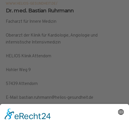
WWW.HELIOS-GESUNDHEIT.DE/
Dr. med. Bastian Ruhrmann
Facharzt für Innere Medizin
Oberarzt der Klinik für Kardiologie, Angiologie und
internistische Intensivmedizin
HELIOS Klinik Attendorn
Hohler Weg 9
57439 Attendorn
E-Mail: bastian.ruhrmann@helios-gesundheit.de
Telefon: 02722/60-2454