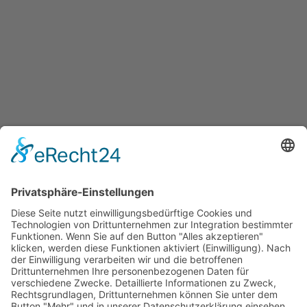
BEITRAG
Macht Mobbing unsere Kinder
krank?
5. APRIL 2024
ALLGEMEINES
,
EXPERTEN
,
FAMILIE
,
KREIS OLPE
VON
STEPHANIE HILBIG