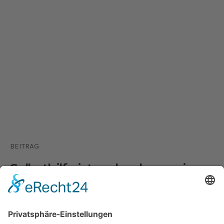
BEITRAG
Selbsthilfe ist mehr als nur ein
Stuhlkreis – Die DRK Selbsthilfe-
Kontaktstelle des Kreis Olpe stellt
sich vor