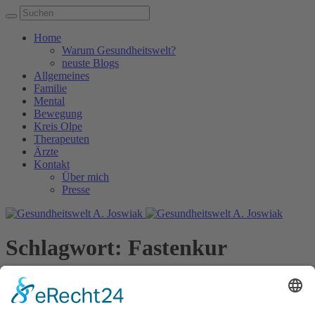
Home
Warum Gesundheitswelt?
neuste Blogs
Allgemeines
Familie
Mental
Bewegung
Kreis Olpe
Therapeuten
Ärzte
Kontakt
Über mich
Presse
Schlagwort:
Fastenkur
Home
/
Fastenkur