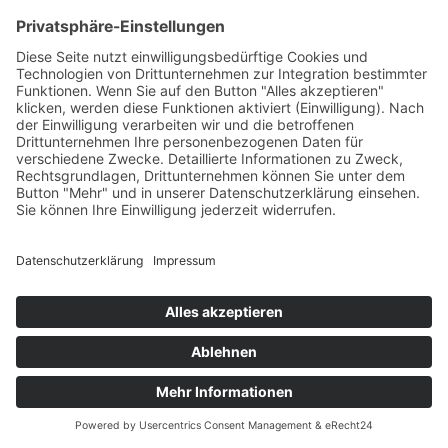
Beitrag
Frühlingszeit = Fastenzeit
1. Februar 2025
23. Mai 2025
Allgemeines
,
Ernährung
,
Heilpraktik
,
Kreis Olpe
,
Therapeuten
von
Sonja Hümmeler
Für mich ist das Basenfasten ein sanfter Weg, um wieder in meine
Balance zu kommen - körperlich und auch mental!
Ethische Grundlagen
Presse
Impressum
Datenschutzerklärung
Datenschutzerklärung
/ Gesundheitswelt © 2024