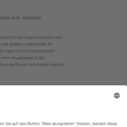
KREIS OLPE
,
MENTALES
chtig? Ich bin Ergotherapeutin und
as mit großer Leidenschaft. Im
e) habe ich mich kontinuierlich
s mein Hauptgebiet in der
ren durfte ich viele Kinder und ihre
ESSUM
DATENSCHUTZERKLÄRUNG