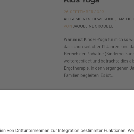
26. SEPTEMBER 2023
ALLGEMEINES
,
BEWEGUNG
,
FAMILIE
,
VON
JAQUELINE GROBBEL
Warum ist Kinder-Yoga für mich so wi
das schon seit über 11 Jahren, und d
Bereich der Pädiatrie (Kinderheilkund
weitergebildet und betrachte dies al
Ergotherapie. In den vergangenen Jah
Familien begleiten. Es ist...
elt © 2024
ETHISCHE GRUNDLAGEN
PRESSE
IMPR