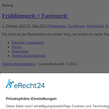
Beitrag
Frühlingszeit = Fastenzeit
1. Februar 2025
23. Mai 2025
Allgemeines
,
Ernährung
,
Heilpraktik
,
K
Für mich ist das Basenfasten ein sanfter Weg, um wieder in meine B
Ethische Grundlagen
Presse
Impressum
Datenschutzerklärung
Datenschutzerklärung
/ Gesundheitswelt © 2024