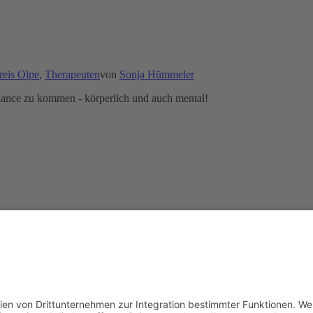
reis Olpe
,
Therapeuten
von
Sonja Hümmeler
alance zu kommen - körperlich und auch mental!