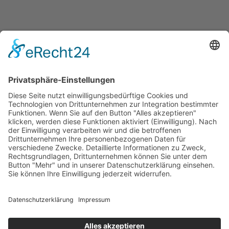
BEITRAG
Naturheilpraxis Heike Heidrich
22. JULI 2023
ALLGEMEINES
,
BEWEGUNG
,
HEILPRAKTIK
,
KREIS OLPE
,
MENTALES
,
THERAPEUTEN
VON
HEIKE HEIDRICH
Ein Beitrag über die Bioresonanz nach P. Schmidt, der
Wirbelsäulenmassage nach R. Breuss und Kinesiologie - "Die
Lehre von der Bewegung".