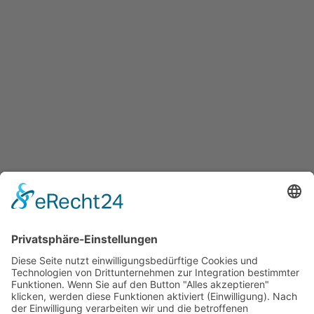
BEITRAG
5 Fragen, die Menschen nach
einem Verlust bewegen
10. AUGUST 2024
ALLGEMEINES
,
FAMILIE
,
KREIS OLPE
VON
CHRISTINA BAER