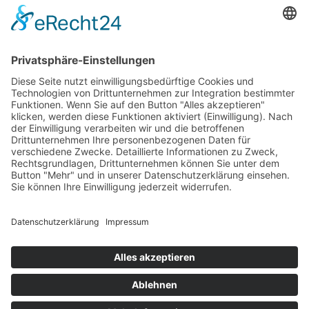
REHABILITATION – Was ist dir
lieber?
21. JULI 2023
ALLGEMEINES
,
BEWEGUNG
,
EXPERTEN
,
MENTALES
,
SPORT
VON
MAG. PHIL. FRANZ MÜHLBAUER
Viele von uns sind Meister der Leistung, das Nachtanken haben
wir leider nicht gelernt und damit ist es nur eine Frage der Zeit,
bis unser Organismus an seine Grenzen kommt.
VORHERIGER
1
2
3
NÄCHSTER
ETHISCHE GRUNDLAGEN
PRESSE
IMPRESSUM
DATENSCHUTZERKLÄRUNG